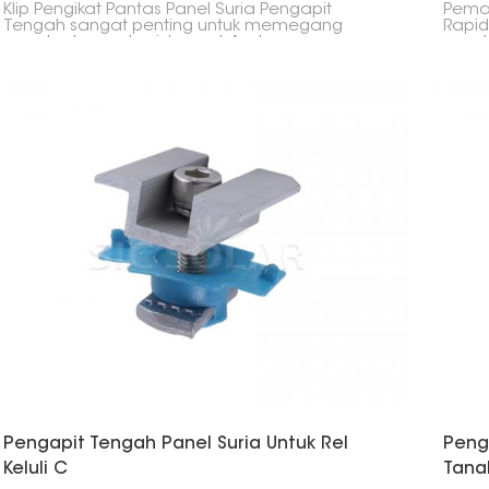
Klip Pengikat Pantas Panel Suria Pengapit
Pemas
Tengah sangat penting untuk memegang
Rapid
panel solar pada sistem rel. Anda
rapat
melekatkannya di antara panel untuk
tempa
memastikannya stabil dan sejajar lurus.
mudah
denga
memas
pern
Pengapit Tengah Panel Suria Untuk Rel
Peng
Keluli C
Tana