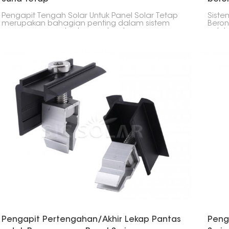
Pengapit Tengah Solar Untuk Panel Solar Tetap
Siste
merupakan bahagian penting dalam sistem
Beron
pemasangan solar. Ia membantu memasang
untu
panel solar bersebelahan dengan selamat
sama
pada rel pelekap.
solar
menja
memb
Pengapit Pertengahan/Akhir Lekap Pantas
Peng