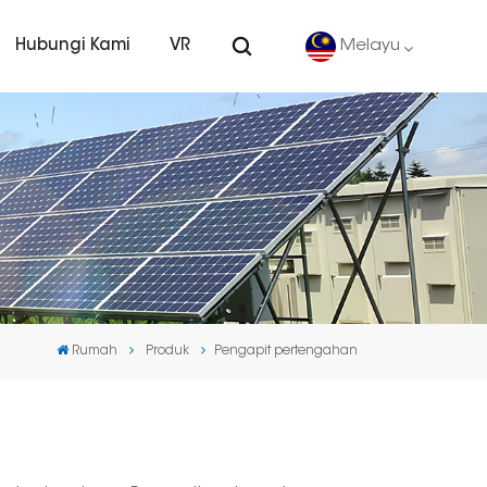
Hubungi Kami
VR
Melayu
English
Deutsch
español
português
Rumah
Produk
Pengapit pertengahan
Nederlands
العربية
日本語