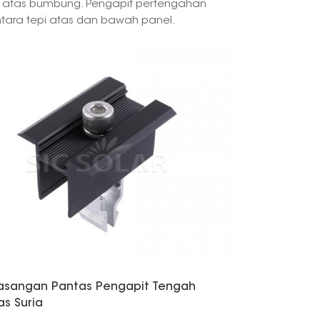
i atas bumbung. Pengapit pertengahan
antara tepi atas dan bawah panel.
한국의
Melayu
Tiếng việt
sangan Pantas Pengapit Tengah
as Suria