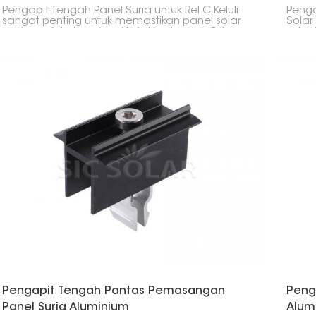
Pengapit Tengah Panel Suria untuk Rel C Keluli
Peng
sangat penting untuk memastikan panel solar
Solar
anda melekat pada rel keluli berbentuk C. Ia
solar
memastikan semuanya sejajar dengan betul
sejaj
dan kekal terpasang dalam persediaan solar
anda
anda. Pengapit ini dibuat khas untuk rel keluli C,
seper
jadi ia merupakan cara yang kuat dan boleh
baran
dipercayai untuk menyatukan sesuatu, sama
ada di rumah atau perniagaan anda.
Pengapit Tengah Pantas Pemasangan
Peng
Panel Suria Aluminium
Alum