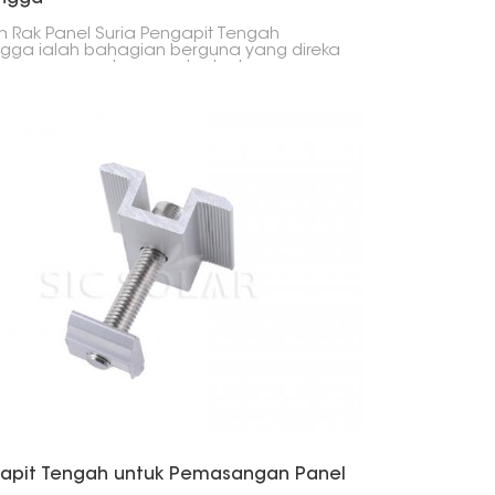
m Rak Panel Suria Pengapit Tengah
gga ialah bahagian berguna yang direka
k memegang dua panel solar bersama-
 dengan selamat dalam persediaan
. Bentuknya yang berongga
dikannya kuat dan ringan, yang
antu semasa memasang panel.
apit Tengah untuk Pemasangan Panel