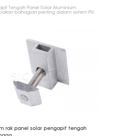
pit Tengah Panel Solar Aluminium
akan bahagian penting dalam sistem PV,
a untuk memegang panel solar
belahan dengan kukuh pada rel pelekap.
pasang di antara panel untuk memastikan
jajar, stabil dan berjarak dengan cekap.
em rak panel solar pengapit tengah
ngga