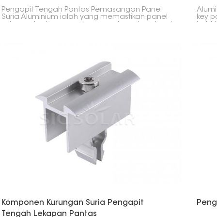
Pengapit Tengah Pantas Pemasangan Panel
Alumi
Suria Aluminium ialah yang memastikan panel
key p
solar anda dipasang dengan selamat pada rel
hold 
pemasangan. Anda akan mendapati ia
guide
terletak di antara dua panel dalam persediaan
right
solar anda, memastikan semuanya kekal
instal
sejajar dan stabil dengan sempurna.
Komponen Kurungan Suria Pengapit
Peng
Tengah Lekapan Pantas