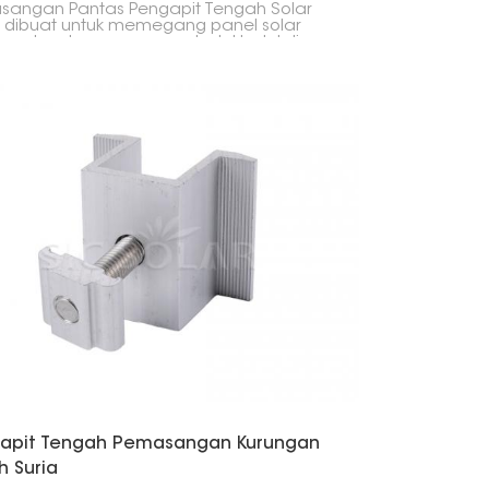
angan Pantas Pengapit Tengah Solar
 dibuat untuk memegang panel solar
 pada rel pemasangan, betul-betul di
t panel bertemu secara berturut-turut. Ia
 digunakan dan menyelesaikan kerja
n cepat, menjadikannya sesuai untuk
ang panel solar di rumah atau
iagaan.
apit Tengah Pemasangan Kurungan
h Suria