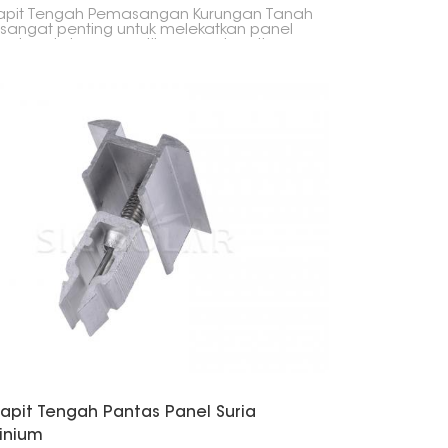
apit Tengah Pemasangan Kurungan Tanah
 sangat penting untuk melekatkan panel
 ke tanah. Ia memastikan panel sentiasa
ar dan ketat, yang merupakan apa yang
 mahukan untuk pemasangan di tanah,
ti ladang solar yang besar atau barang-
g yang anda letakkan di halaman anda.
apit Tengah Pantas Panel Suria
inium