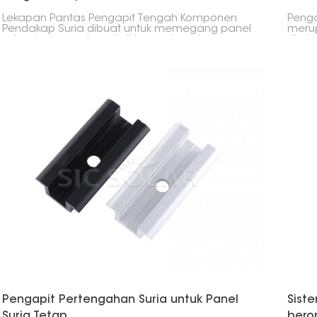
Lekapan Pantas Pengapit Tengah Komponen
Penga
Pendakap Suria dibuat untuk memegang panel
merup
solar dengan selamat di tempatnya. Ia
direk
dipasang di antara panel agar sejajar, stabil
berse
dan mudah dipasang, yang sesuai dengan
Ia di
banyak projek solar.
ia se
Pengapit Pertengahan Suria untuk Panel
Sist
Suria Tetap
bero