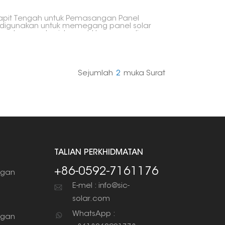
pit Tengah untuk Pemasangan Panel
 digunakan untuk memegang panel solar
mpatnya pada sistem rel, khususnya di
a pengapit hujung. Pengapit ini terletak di
h-tengah panel solar anda. Ia membantu
tikan panel benar-benar kukuh dan
sun dengan betul, yang memastikan
uruhan persediaan solar kukuh dan stabil.
Sejumlah
2
Muka Surat
TALIAN PERKHIDMATAN
+86-0592-7161176
gan
g
E-mel : info@sic-
solar.com
WhatsApp :
gan