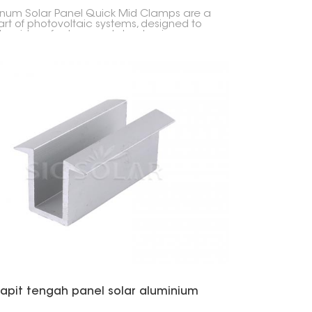
num Solar Panel Quick Mid Clamps are a
art of photovoltaic systems, designed to
the sides of solar panels to aluminum
 rails. They sit between panels, keeping the
 spacing and alignment while making
lation easier.
apit tengah panel solar aluminium