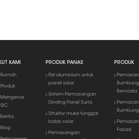
IKUT KAMI
PRODUK PANAS
PRODUK
Rumah
Rel aluminium untuk
Pemasan
panel solar
Bumbun
Produk
Bernada
Sistem Pemasangan
Mengenai
Dinding Panel Suria
Pemasan
SIC
Bumbung
Struktur muka tunggal
Berita
balas solar
Pemasan
Blog
Fasad
Pemasangan