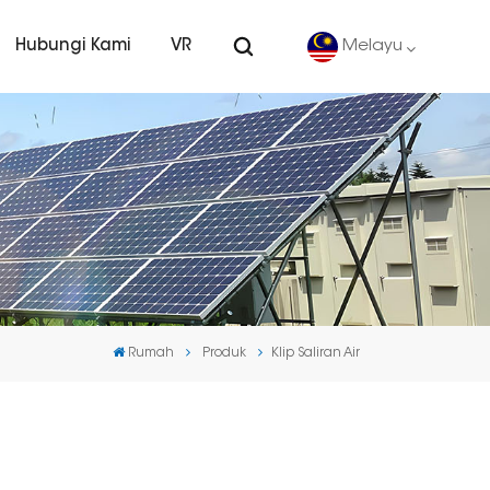
Hubungi Kami
VR
Melayu
English
Deutsch
español
português
Rumah
Produk
Klip Saliran Air
Nederlands
العربية
日本語