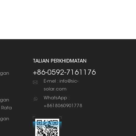
TALIAN PERKHIDMATAN
+86-0592-7161176
gan
g
E-mel : info@sic-
solar.com
WhatsApp :
gan
+8618060901778
 Rata
gan