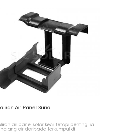
한국의
Melayu
Tiếng việt
Saliran Air Panel Suria
aliran air panel solar kecil tetapi penting; ia
alang air daripada terkumpul di
ian bawah panel solar anda. Klip ini