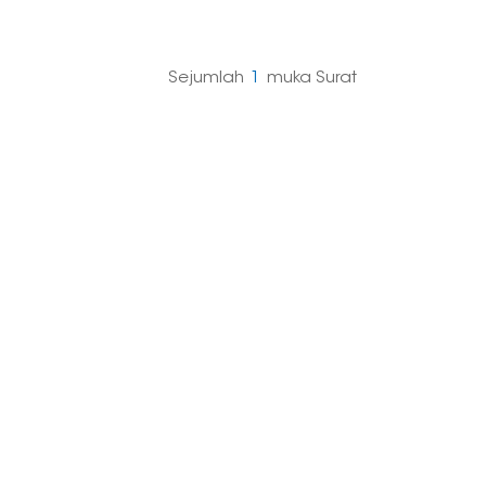
ri ruang untuk air mengalir,
hentikan pengumpulan kelembapan,
menghalang kakisan bingkai, kotoran, kulat
emastikan sistem anda berfungsi
n baik.
Sejumlah
1
Muka Surat