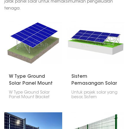
jarak panel solar untuk memaksimumkan pengeluaran
tenaga.
W Type Ground
Sistem
Solar Panel Mount
Pemasangan Solar
Braket
Cerucuk Keluli
W Type Ground Solar
Untuk projek solar yang
Panel Mount Bracket
besar, Sistem
ialah persediaan khas
Pemasangan Solar
untuk meletakkan panel
Cerucuk Keluli ialah
solar di atas tanah,
pilihan pemasangan
terutamanya jika ia
tanah yang sukar. Ia
agak rata atau
menggunakan cerucuk
mempunyai sedikit
keluli yang dibelasah ke