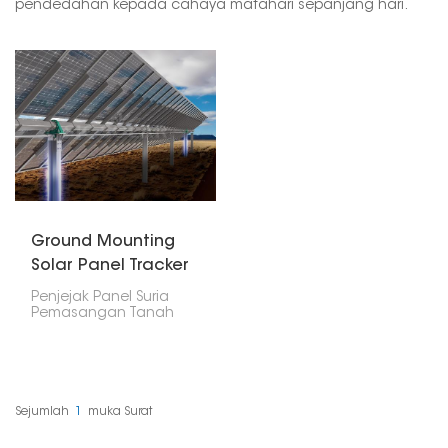
pendedahan kepada cahaya matahari sepanjang hari.
Ground Mounting
Solar Panel Tracker
Penjejak Panel Suria
Pemasangan Tanah
adalah cara pintar
untuk memasang panel
solar. Tidak seperti
pelekap tanah biasa
yang hanya kekal di
tempatnya, penjejak ini
Sejumlah
1
Muka Surat
sebenarnya bergerak. Ia
beralih untuk mengikuti