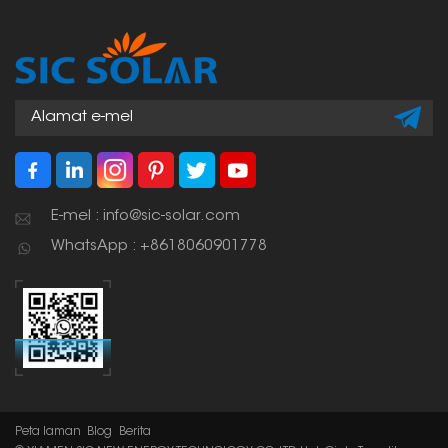
laluan matahari, yang
bermaksud ia
menangkap paling
banyak cahaya
matahari dan menjana
kuasa paling banyak.
E-mel : info@sic-solar.com
WhatsApp : +8618060901778
Peta laman
Blog
Berita