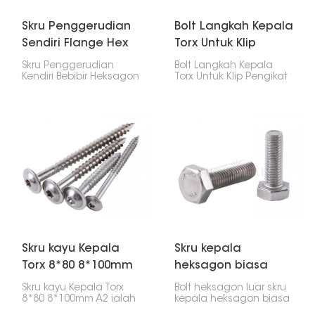
berada di luar.
Skru Penggerudian
Bolt Langkah Kepala
Sendiri Flange Hex
Torx Untuk Klip
dengan pad
Pengikat Pantas
Skru Penggerudian
Bolt Langkah Kepala
lutsinar untuk Solar
Solar Pengapit
Kendiri Bebibir Heksagon
Torx Untuk Klip Pengikat
dengan Pad Lutsinar
Pantas Solar Pengapit
Tengah/Hujung
untuk Solar menjadikan
Tengah/Hujung ini
pemasangan panel
dibuat untuk
solar dan bahagiannya
memegang panel solar
pada logam mudah
pada rel pemasangan
dan selamat. Pad jernih
dengan cepat dan
membantu
selamat. Menggunakan
menghalang air
bolt ini dengan
daripada masuk dan
pengapit menjadikan
menutup semuanya
pemasangan panel
dengan ketat.
solar lebih cepat dan
lebih andal.
Skru kayu Kepala
Skru kepala
Torx 8*80 8*100mm
heksagon biasa
A2
bolt heksagon luar
Skru kayu Kepala Torx
Bolt heksagon luar skru
SUS304
8*80 8*100mm A2 ialah
kepala heksagon biasa
pengikat berkualiti yang
SUS304 ialah pengikat