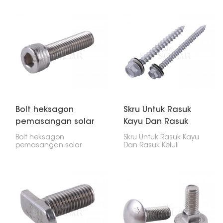
dibuat terutamanya
yang kuat dan serba
untuk sistem pelekap
boleh. Ia berfungsi
panel solar. Ia berfungsi
dengan baik dalam
dengan baik dengan
pelbagai bidang,
struktur kayu seperti
seperti pemasangan
bumbung atau bingkai
panel solar, pembinaan
kayu kerana ia tahan
dan jentera.
lama, tahan kakisan
dan memberikan
cengkaman yang
kukuh.
Bolt heksagon
Skru Untuk Rasuk
pemasangan solar
Kayu Dan Rasuk
heksagon dalaman
Keluli
Bolt heksagon
Skru Untuk Rasuk Kayu
pemasangan solar
Dan Rasuk Keluli
heksagon dalaman
merupakan bahagian
Sering dipanggil bolt
yang sangat penting
kepala skru heksagon,
dalam pemasangan
bolt penutup heksagon
solar. Skru inilah yang
atau bolt mesin, banyak
mewujudkan hubungan
digunakan dalam
yang kuat dan kukuh
persediaan panel solar,
antara benda seperti
untuk memasang mesin
pendakap pelekap,
dan dalam industri lain.
rasuk itu sendiri dan