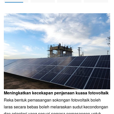
Meningkatkan kecekapan penjanaan kuasa fotovoltaik
D
Reka bentuk pemasangan sokongan fotovoltaik boleh
R
laras secara bebas boleh melaraskan sudut kecondongan
k
dan orientasi yang sesuai semasa pemasangan untuk
f