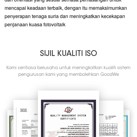
mencapai keadaan terbaik, dengan itu memaksimumkan
da
penyerapan tenaga suria dan meningkatkan kecekapan
an
penjanaan kuasa fotovoltaik
k
s
SIJIL KUALITI ISO
Kami sentiasa berusaha untuk meningkatkan kualiti sistem
pengurusan kami yang membolehkan GoodWe
menghasilkan produk yang selamat dan bebas kecacatan
sambil memastikan produk dan prestasi memuaskan hati
pelanggan.