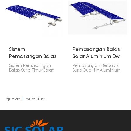
Sistem
Pemasangan Balas
Pemasangan Balas
Solar Aluminium Dwi
Suria Timur-Barat
Tilt
Sistem Pemasangan
Pemasangan Berbalas
Balas Suria Timur-Barat
Suria Dual Tilt Aluminium
ialah cara terbaik untuk
ini ialah pilihan yang
mendapatkan lebih
hebat dan kukuh untuk
banyak jus daripada
panel solar,
panel solar pada
terutamanya untuk
bumbung rata dengan
perniagaan yang ingin
menghadap ke timur
mendapatkan tenaga
Sejumlah
1
Muka Surat
dan barat. Ia bagus
yang paling mungkin.
untuk perniagaan,
Kecondongan
kilang dan rumah besar
membolehkan anda
dengan bumbung rata.
menangkap cahaya
matahari dengan lebih
baik.