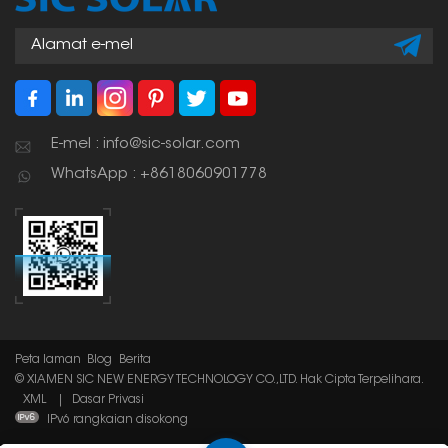
E-mel : info@sic-solar.com
WhatsApp : +8618060901778
Peta laman
Blog
Berita
© XIAMEN SIC NEW ENERGY TECHNOLOGY CO.,LTD. Hak Cipta Terpelihara.
XML
|
Dasar Privasi
IPv6 rangkaian disokong