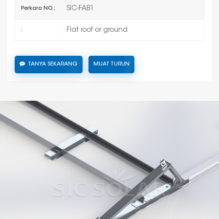
SIC-FAB1
Perkara NO.:
Flat roof or ground
:
TANYA SEKARANG
MUAT TURUN