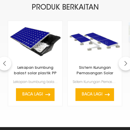
PRODUK BERKAITAN
Lekapan bumbung
Sistem Kurungan
balast solar plastik PP
Pemasangan Solar
Bumbung Rata
Lekapan bumbung balast solar plastik PP menawarkan cara yang ringan, kuat dan mudah untuk meletakkan...
Sistem Kurungan Pemasangan Solar Bumbung Rata direka untuk memasang panel solar pada bumbung rata, m...
BACA LAGI
BACA LAGI