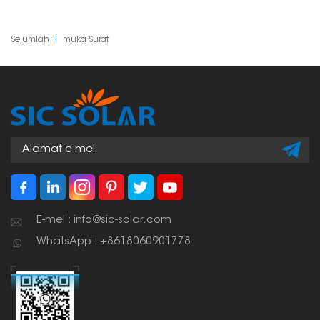
panel solar,
terutamanya untuk
perniagaan yang ingin
mendapatkan tenaga
Sejumlah
1
Muka Surat
yang paling mungkin.
Kecondongan
membolehkan anda
menangkap cahaya
matahari dengan lebih
baik.
E-mel : info@sic-solar.com
WhatsApp : +8618060901778