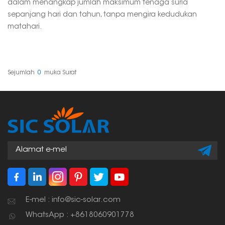
dalam menangkap jumlah maksimum tenaga suria
sepanjang hari dan tahun, tanpa mengira kedudukan
matahari.
Sejumlah
0
Muka Surat
E-mel : info@sic-solar.com
WhatsApp : +8618060901778