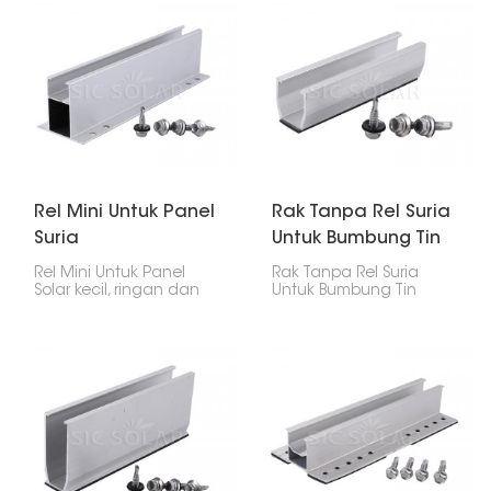
Rel Mini Untuk Panel
Rak Tanpa Rel Suria
Suria
Untuk Bumbung Tin
Rel Mini Untuk Panel
Rak Tanpa Rel Suria
Solar kecil, ringan dan
Untuk Bumbung Tin
memudahkan
didatangkan dengan
pemasangan panel
beberapa kelebihan
solar, terutamanya di
dan ciri yang baik,
atas bumbung. Ia
menjadikannya pilihan
memberikan panel
yang bagus apabila
anda sokongan yang
anda memasang panel
diperlukan tanpa rel
solar. Ia merupakan
panjang dan berat
cara yang kukuh dan
yang biasa anda lihat.
cekap untuk
memasang panel solar
pada bumbung tin, dan