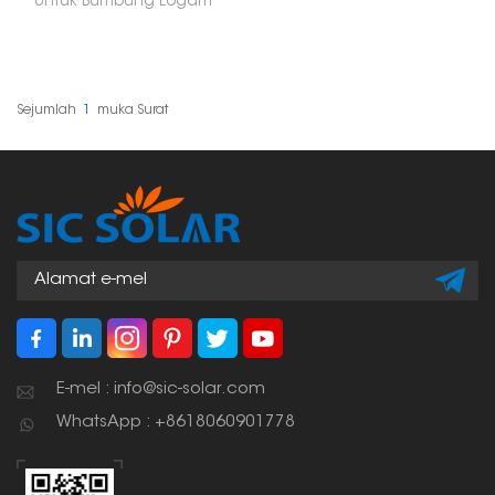
Untuk Bumbung Logam
dibuat khusus untuk
meletakkan panel solar
di atas bumbung
logam. Ia memberi
anda cara yang
selamat dan cekap
Sejumlah
1
Muka Surat
untuk memasang panel
solar, dan ia cukup
fleksibel untuk berfungsi
pada semua jenis
bentuk bumbung
logam, seperti
permukaan beralun,
jahitan tegak atau
logam rata.
E-mel : info@sic-solar.com
WhatsApp : +8618060901778