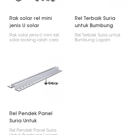
ia juga mudah
dipasang, kelihatan
cantik dan tahan lama.
Rak solar rel mini
Rel Terbaik Suria
jenis U solar
untuk Bumbung
Logam Trapezoid
Rak solar jenis-U mini rail
Rel Terbaik Suria untuk
solar racking ialah cara
Bumbung Logam
kecil yang berkesan
Trapezoid ialah sistem
untuk memasang panel
yang sangat baik yang
solar. Ia direka khas
dibuat khas untuk
untuk rumah yang lebih
bumbung logam
kecil atau tempat di
condong. Rel jenis ini
mana anda mahu
menawarkan kekuatan
panel diletakkan
yang sangat baik,
rendah. Pendakap ini
tahan lama dan
menggunakan bentuk-
mudah dipasang,
U, yang memegang
menjadikannya pilihan
panel dengan ketat.
yang tepat untuk
Tambahan pula, ia
pemasangan solar di
agak kukuh, fleksibel
pelbagai tempat.
dan mudah dipasang.
Rel Pendek Panel
Suria Untuk
Bumbung Logam
Rel Pendek Panel Suria