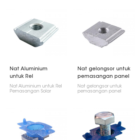
pemasangan panel
tetapan yang berbeza,
solar. Ia
seperti bumbung rata,
menggabungkan keluli
bumbung condong
tahan karat yang kuat
dan sistem tanah.
dengan nat sayap
yang mudah
digunakan. Lapisan
plastik menjadikannya
mudah diketatkan
dengan tangan, yang
bagus untuk
pembaikan cepat.
Nat Aluminium
Nat gelongsor untuk
untuk Rel
pemasangan panel
Pemasangan Solar
solar
Nat Aluminium untuk Rel
Nat gelongsor untuk
Pemasangan Solar
pemasangan panel
sangat penting untuk
solar sangat penting
memasang persediaan
untuk meletakkan panel
panel solar. Ia
solar di atas bumbung.
memastikan panel
Ia seperti penyambung
melekat pada rel, jadi
kecil yang memegang
semuanya kekal di
panel pada rel. Ia
tempatnya, sama ada
meluncur di saluran rel,
di rumah atau
jadi anda boleh
perniagaan.
meletakkannya tepat di