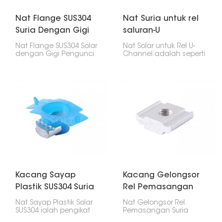
permukaan untuk
dicengkam, menjadikan
keseluruhan
Nat Flange SUS304
Nat Suria untuk rel
pemasangan lebih kuat
Suria Dengan Gigi
saluran-U
dan kurang goyah.
Mengunci
Nat Flange SUS304 Solar
Nat Solar untuk Rel U-
dengan Gigi Pengunci
Channel adalah seperti
ialah pengikat khas
skru khas. Ia
yang dibuat untuk
memegang panel solar
pemasangan panel
dan bingkainya pada
solar. Ia dibuat untuk
rel berbentuk U dalam
memastikan semuanya
persediaan solar. Ia
ketat dan selamat. Ia
memastikan panel kekal
mempunyai bebibir
pada kedudukannya,
yang membantu
sama ada di atas
menyebarkan tekanan
bumbung atau di atas
dan gigi yang
tanah.
mencengkam untuk
mengelakkannya
daripada longgar, jadi
panel solar anda kekal
di tempatnya selama
Kacang Sayap
Kacang Gelongsor
bertahun-tahun.
Plastik SUS304 Suria
Rel Pemasangan
Suria
Nat Sayap Plastik Solar
Nat Gelongsor Rel
SUS304 ialah pengikat
Pemasangan Suria
khas untuk
berfungsi dengan