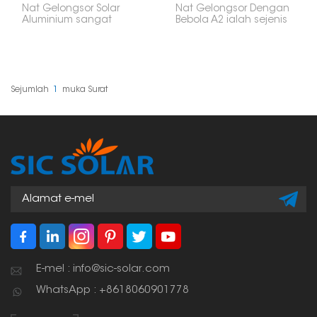
Nat Gelongsor Solar
Nat Gelongsor Dengan
Aluminium sangat
Bebola A2 ialah sejenis
berguna dan
bahagian perkakasan
merupakan bahagian
khusus yang sering
penting dalam
ditemui dalam
pemasangan panel
pendakap dan sistem
solar. Ia dibuat untuk
pemasangan panel
memberikan anda
solar. Nat ini berfungsi
Sejumlah
1
Muka Surat
sambungan yang
seperti nat gelongsor
selamat untuk panel
biasa dan sekeping
anda, dan anda boleh
kecil berbentuk bola,
melaraskannya dengan
yang dibuat agar lebih
mudah. Oleh kerana ia
fleksibel dan mudah
diperbuat daripada
dipasang, terutamanya
aluminium yang ringan,
apabila anda
ia tahan lasak dan
memasang panel solar.
berfungsi dengan baik
dengan kebanyakan rel
solar, itulah sebabnya
ramai orang
menggunakannya
untuk pemasangan
solar di atas bumbung
E-mel : info@sic-solar.com
dan tanah.
WhatsApp : +8618060901778