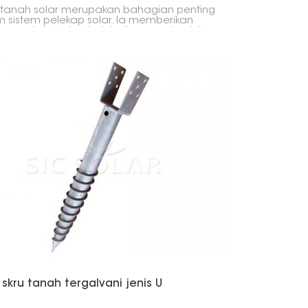
tanah solar merupakan bahagian penting
 sistem pelekap solar. Ia memberikan
 yang kukuh dan boleh dipercayai untuk
ang panel solar dengan kukuh di
tnya, tidak kira jenis tanah yang anda
skru tanah tergalvani jenis U