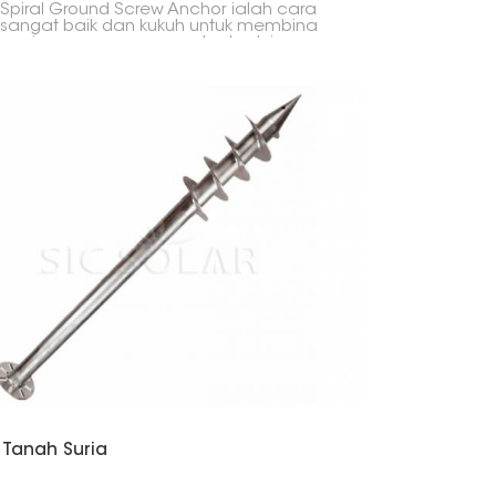
 Spiral Ground Screw Anchor ialah cara
sangat baik dan kukuh untuk membina
bagi pemasangan panel solar. Ini
kna anda tidak memerlukan konkrit,
warkan cara yang cepat, mesra alam
berpatutan untuk memegang sistem
ap solar dalam semua jenis tanah.
 Tanah Suria