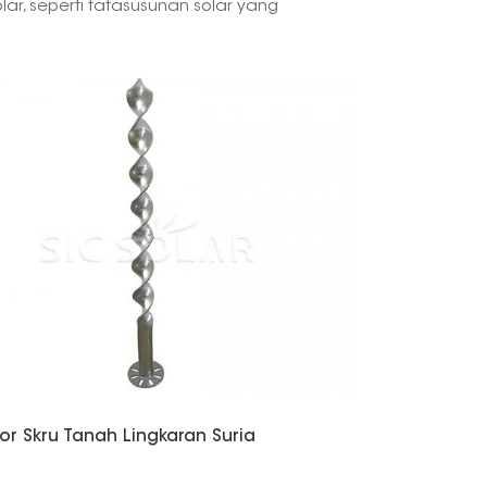
lar, seperti tatasusunan solar yang
한국의
Melayu
Tiếng việt
r Skru Tanah Lingkaran Suria