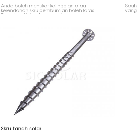
Anda boleh menukar ketinggian atau
Sauh 
kerendahan skru pembumian boleh laras
yang 
Tergalvani ini walaupun selepas anda
sesua
memasangnya. Ini memudahkan anda
untuk
menetapkan ketinggiannya untuk aras tanah
kayu 
atau situasi yang berbeza. Ia merupakan tapak
yang kuat dan fleksibel, sangat sesuai untuk
memasang panel solar.
Skru tanah solar