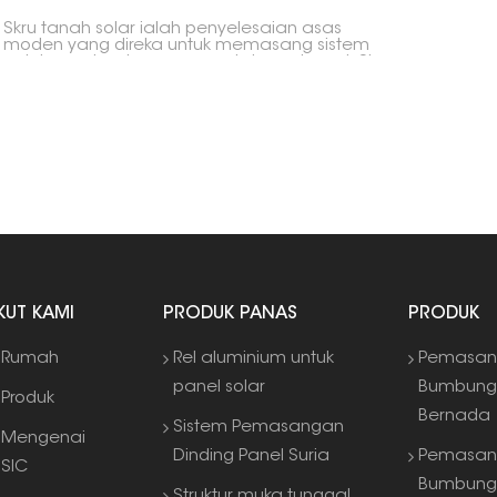
Skru tanah solar ialah penyelesaian asas
moden yang direka untuk memasang sistem
pelekap solar dengan cepat dan selamat. Skru
ini didorong terus ke dalam tanah tanpa
memerlukan penggalian atau penuangan
konkrit, menyediakan asas yang stabil untuk
panel fotovoltaik yang dipasang di tanah dan
struktur lain.
IKUT KAMI
PRODUK PANAS
PRODUK
Rumah
Rel aluminium untuk
Pemasan
panel solar
Bumbun
Produk
Bernada
Sistem Pemasangan
Mengenai
Dinding Panel Suria
Pemasan
SIC
Bumbung
Struktur muka tunggal