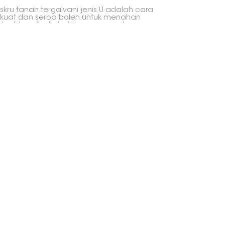
skru tanah tergalvani jenis U adalah cara
kuat dan serba boleh untuk menahan
tu di luar. Anda boleh menggunakannya
 mengamankan panel solar, pagar, dek
dan struktur luar yang lain.