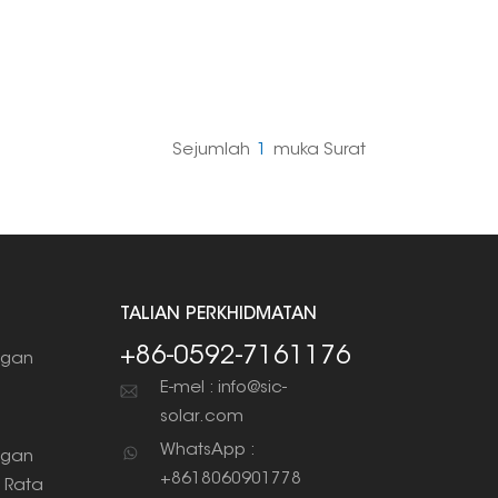
Sejumlah
1
Muka Surat
TALIAN PERKHIDMATAN
+86-0592-7161176
gan
g
E-mel : info@sic-
solar.com
WhatsApp :
gan
+8618060901778
 Rata