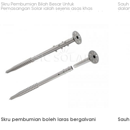
Skru Pembumian Bilah Besar Untuk
Sauh 
Pemasangan Solar ialah sejenis asas khas
dalam
untuk pemasangan panel solar. Ia direka bentuk
tapak
untuk memberikan anda kestabilan tambahan
memeg
dan boleh menahan banyak berat,
tempa
terutamanya dalam tanah yang sukar. Bilahnya
miliki.
yang lebih lebar sangat kuat, memberikan
cengkaman dan sokongan yang sangat baik.
Skru pembumian boleh laras bergalvani
Sauh 