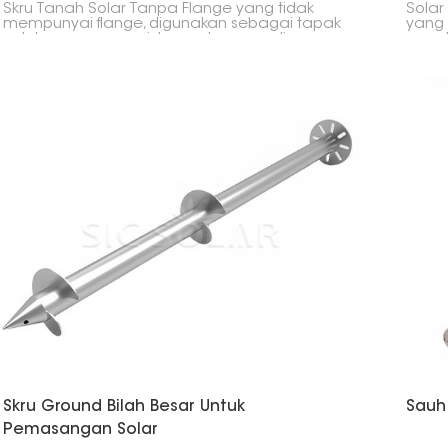
Skru Tanah Solar Tanpa Flange yang tidak
Solar
mempunyai flange, digunakan sebagai tapak
yang 
untuk memegang sistem solar yang dipasang
asas 
di atas tanah dengan kuat. Ia menawarkan
berma
cara yang kukuh dan lembut untuk membina
mena
asas. Anda boleh memasang skru sauh ini
dan 
dengan cepat, tanpa memerlukan sebarang
pelek
konkrit. Ia berfungsi dengan sangat baik dalam
pelbagai jenis tanah, seperti yang anda akan
temui di ladang solar, tempat letak kereta atau
tempat lain di mana panel solar dipasang di
atas tanah.
Skru Ground Bilah Besar Untuk
Sauh
Pemasangan Solar