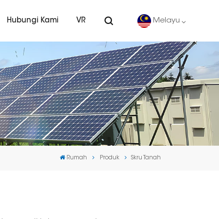
Hubungi Kami
VR
Melayu
English
Deutsch
español
português
Rumah
Produk
Skru Tanah
Nederlands
العربية
日本語