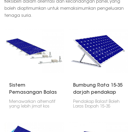
fleksibiliti dalam orientasi dan kecondongan panel, yang
boleh dioptimumkan untuk memaksimumkan pengeluaran
tenaga suria.
Sistem
Bumbung Rata 15-35
Pemasangan Balas
darjah pendakap
Suria Eropah Baharu
balast boleh laras
Menawarkan alternatif
Pendakap Balast Boleh
Eropah
yang lebih jimat kos
Laras Eropah 15-35
dan teguh kepada
Darjah Bumbung Rata
pelekap solar
ialah sistem pelekap
konvensional, Sistem
unik untuk memasang
Pemasangan Berbalas
panel solar pada
Suria Eropah Baharu
bumbung rata. Ia