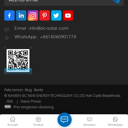
ketahanan, walaupun
dalam keadaan cuaca
yang mencabar.
E-mel : info@sic-solar.com
WhatsApp : +8618060901778
Peta laman
Blog
Berita
© XIAMEN SIC NEW ENERGY TECHNOLOGY CO.,LTD. Hak Cipta Terpelihara.
XML
|
Dasar Privasi
IPv6 rangkaian disokong
Rumah
Produk
Kenalan
WhatsApp