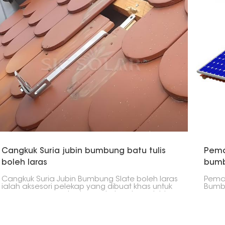
optimum untuk menangkap cahaya matahari.
bersa
Reka bentuk segi tiga memastikan kestabilan
baik 
dan ketahanan, walaupun dalam keadaan
cuaca yang mencabar.
Cangkuk Suria jubin bumbung batu tulis
Pema
boleh laras
bumb
Cangkuk Suria Jubin Bumbung Slate boleh laras
Pema
ialah aksesori pelekap yang dibuat khas untuk
Bumbu
memasang panel solar pada bumbung jubin
menga
batu tulis. Kebolehlarasannya membolehkan
yang 
kedudukan yang tepat, menjadikannya
kedia
penyelesaian serba boleh merentas ketebalan
cabar
jubin dan struktur bumbung yang berbeza.
keper