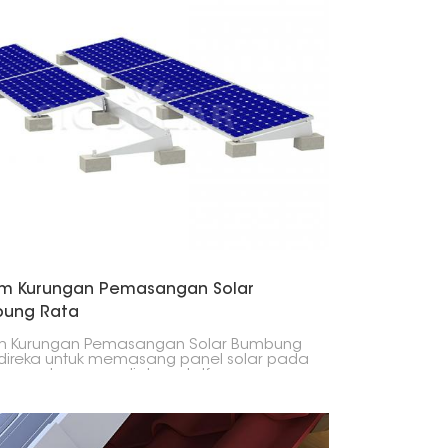
em Kurungan Pemasangan Solar
ung Rata
em Kurungan Pemasangan Solar Bumbung
direka untuk memasang panel solar pada
ng rata, menyediakan platform yang
l dan selamat untuk memaksimumkan
luaran tenaga. Sesuai untuk aplikasi
sial, perindustrian dan kediaman, kerana
ukaan bumbung rata menyediakan ruang