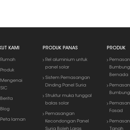
kepe
air.
IKUT KAMI
PRODUK PANAS
PRODUK
Rumah
Rel aluminium untuk
Pemasan
panel solar
Bumbun
Produk
Bernada
Sistem Pemasangan
Mengenai
Dinding Panel Suria
Pemasan
SIC
Bumbung
Struktur muka tunggal
Berita
balas solar
Pemasan
Blog
Fasad
Pemasangan
Peta laman
Kecondongan Panel
Pemasan
Suria Boleh Laras
Tanah