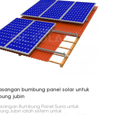
ma-sama dengan prestasi kualiti yang
dalam keadaan cuaca buruk.
sangan bumbung panel solar untuk
ung jubin
sangan Bumbung Panel Suria untuk
ng Jubin ialah sistem untuk
mankan panel solar ke bumbung jubin,
biasa digunakan dalam struktur
man. Lekapan ini dibuat khas untuk
an tertentu bumbung jubin, termasuk
luan untuk tidak merosakkan jubin dan