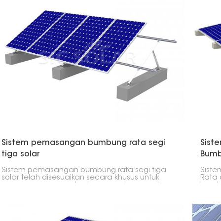
Sistem pemasangan bumbung rata segi
Sist
tiga solar
Bumb
Sistem pemasangan bumbung rata segi tiga
Sist
solar telah disesuaikan secara khusus untuk
Rata 
pemasangan yang berkesan pada permukaan
bumbu
rata. Terima kasih kepada reka bentuknya yang
stabi
lasak, ia boleh mengendalikan keadaan cuaca
penge
yang melampau dan boleh dipasang
komer
menggunakan rangkaian alat yang terhad.
perm