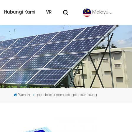
Hubungi Kami
VR
Melayu
English
Deutsch
español
português
Rumah
pendakap pemasangan bumbung
Nederlands
العربية
日本語