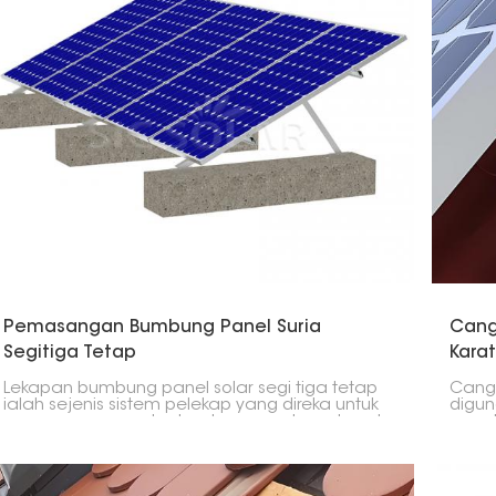
Atas sebab ini, ia mempunyai pelbagai aplikasi.
yang 
Pemasangan Bumbung Panel Suria
Cang
Segitiga Tetap
Karat
Lekapan bumbung panel solar segi tiga tetap
Cangk
ialah sejenis sistem pelekap yang direka untuk
digu
memegang panel solar dengan selamat pada
panel
sudut tetap pada bumbung rata atau bercerun
berce
rendah. Lekapan ini sesuai untuk
penge
memaksimumkan pengeluaran tenaga
karat,
dengan meletakkan panel pada sudut
menj