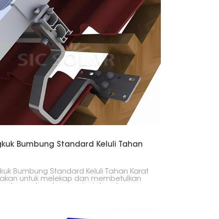
mencukupi untuk pemasangan solar.
kuk Bumbung Standard Keluli Tahan
uk Bumbung Standard Keluli Tahan Karat
nakan untuk melekap dan membetulkan
 solar pada sebarang jenis bumbung
run. Bahan yang digunakan dalam
luaran cangkuk ini adalah keluli tahan
 kuat dan tahan kakisan; oleh itu, ia
amin jangka hayat yang panjang