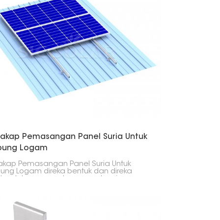
한국의
Melayu
Tiếng việt
akap Pemasangan Panel Suria Untuk
bung Logam
kap Pemasangan Panel Suria Untuk
ng Logam direka bentuk dan direka
k untuk menawarkan penyelesaian yang
, tahan lama dan boleh dipercayai
m pemasangan modul fotovoltaik pada
ang jenis bumbung logam. Produk ini
olehkan pemasangan mudah yang tidak
ebabkan sebarang kerosakan pada