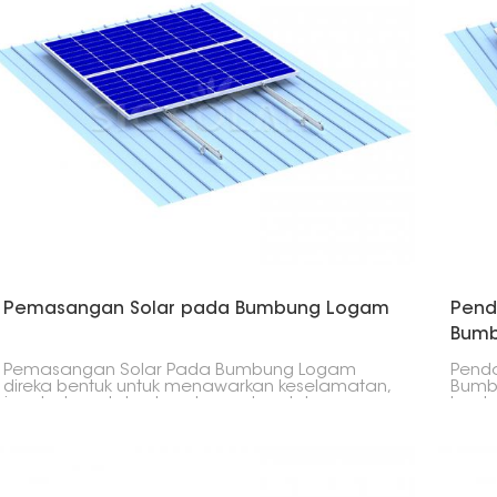
Pemasangan Solar pada Bumbung Logam
Pend
Bum
Pemasangan Solar Pada Bumbung Logam
Penda
direka bentuk untuk menawarkan keselamatan,
Bumbu
jangka hayat dan kecekapan kos dalam
bentu
meletakkan modul fotovoltaik pada sebarang
teguh
jenis bumbung logam- sama ada profil jahitan
dala
beralun, trapezoid atau berdiri.
sebar
memb
meny