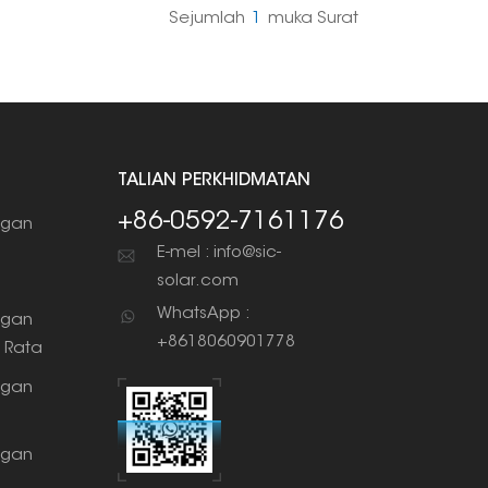
rluan untuk membuat penutupan kedap
Sejumlah
1
Muka Surat
TALIAN PERKHIDMATAN
+86-0592-7161176
gan
g
E-mel : info@sic-
solar.com
WhatsApp :
gan
+8618060901778
 Rata
gan
gan