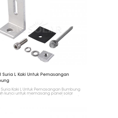
ung.
l Suria L Kaki Untuk Pemasangan
bung
 Suria Kaki L Untuk Pemasangan Bumbung
h kunci untuk memasang panel solar
 bumbung, terutamanya yang diperbuat
ada logam. Ia mengikat rel pemasangan
 bumbung dengan kukuh, memastikan
nya stabil, kuat dan mudah dipasang.