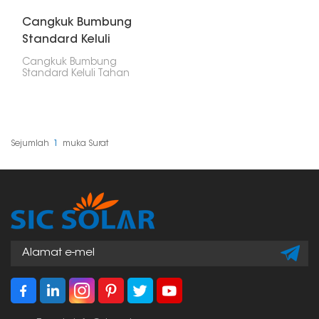
Cangkuk Bumbung
Standard Keluli
Tahan Karat
Cangkuk Bumbung
Standard Keluli Tahan
Karat digunakan untuk
melekap dan
membetulkan panel
solar pada sebarang
jenis bumbung
bercerun. Bahan yang
Sejumlah
1
Muka Surat
digunakan dalam
pengeluaran cangkuk
ini adalah keluli tahan
karat, kuat dan tahan
kakisan; oleh itu, ia
menjamin jangka hayat
yang panjang
bersama-sama dengan
prestasi kualiti yang
baik dalam keadaan
cuaca buruk.