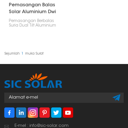
Pemasangan Balas
Solar Aluminium Dwi
Tilt
Pemasangan Berbalas
Suria Dual Tilt Aluminium
ini ialah pilihan yang
hebat dan kukuh untuk
panel solar,
terutamanya untuk
perniagaan yang ingin
mendapatkan tenaga
Sejumlah
1
Muka Surat
yang paling mungkin.
Kecondongan
membolehkan anda
menangkap cahaya
matahari dengan lebih
baik.
E-mel : info@sic-solar.com