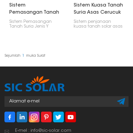
Sistem
Sistem Kuasa Tanah
Pemasangan Tanah
Suria Asas Cerucuk
Suria Jenis Y
Keluli Jenis C
Sistem Pemasangan
Sistem penjanaan
Tanah Suria Jenis Y
kuasa tanah solar asas
dibina dengan bentuk Y
cerucuk keluli berbentuk
khas. Ini memberikannya
C menggunakan
kestabilan dan
cerucuk keluli berbentuk
membolehkan anda
C. Ia merupakan cara
menetapkan sudut
yang kukuh dan cekap
terbaik untuk
untuk memasang
Sejumlah
1
Muka Surat
menangkap cahaya
tetapan solar yang
matahari sebanyak
besar, berfungsi dengan
mungkin, jadi panel
baik walaupun di tanah
solar anda
yang sukar. Pada
menghasilkan lebih
asasnya, cerucuk keluli
kuasa. Ia dibuat untuk
berbentuk C
bertahan dalam semua
memberikan asas yang
jenis cuaca dan di
mantap untuk panel
tempat yang berbeza,
solar.
yang menjadikannya
bagus untuk
persediaan solar yang
besar.
E-mel : info@sic-solar.com