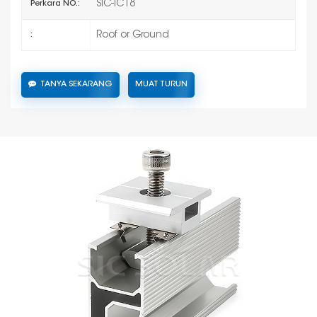
SIC-IC18
Perkara NO.:
Roof or Ground
:
TANYA SEKARANG
MUAT TURUN