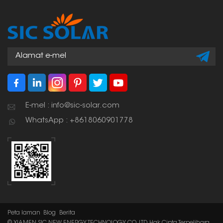
E-mel : info@sic-solar.com
WhatsApp : +8618060901778
Peta laman
Blog
Berita
© XIAMEN SIC NEW ENERGY TECHNOLOGY CO.,LTD. Hak Cipta Terpelihara.