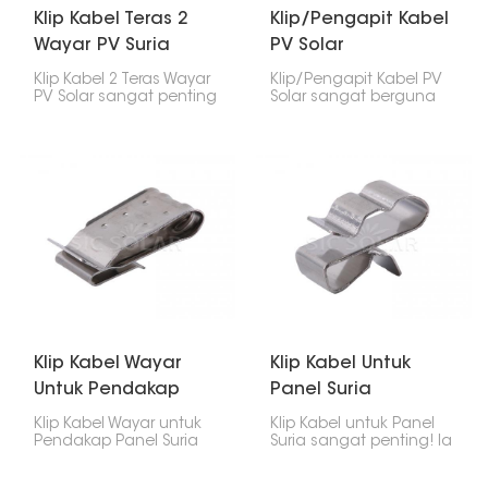
Klip Kabel Teras 2
Klip/Pengapit Kabel
Wayar PV Suria
PV Solar
Klip Kabel 2 Teras Wayar
Klip/Pengapit Kabel PV
PV Solar sangat penting
Solar sangat berguna
untuk memasang panel
dalam sistem kuasa
solar dengan betul. Ia
solar. Ia memastikan
memastikan wayar
kabel kemas, selamat
kemas dan teratur,
dan tidak
supaya ia tidak kusut
mengganggu. Klip ini
atau putus, semasa
dipasang pada bingkai
anda memasangnya
atau rel panel solar dan
dan selepas
memegang kabel
memasangnya.
supaya tidak kusut,
terkulai atau rosak.
Klip Kabel Wayar
Klip Kabel Untuk
Untuk Pendakap
Panel Suria
Panel Suria
Klip Kabel Wayar untuk
Klip Kabel untuk Panel
Pendakap Panel Suria
Suria sangat penting! Ia
dibuat untuk
memastikan wayar
memegang kabel solar
dalam sistem solar