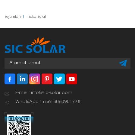
anda terus pada
anda kemas, selamat
pelekap panel. Ia
dan melekat pada
memastikan semuanya
tempat yang
kemas dan
sepatutnya. Pada
Sejumlah
1
Muka Surat
menghalang wayar
asasnya, ia adalah
daripada berkepak dan
untuk mengemas
rosak. Pada asasnya, ia
wayar, yang menjadikan
adalah satu kemestian
semuanya tahan lebih
untuk persediaan solar
lama.
yang selamat dan
bersih.
E-mel : info@sic-solar.com
WhatsApp : +8618060901778