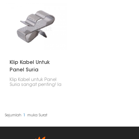
kabel kemas, selamat
anda terus pada
dan tidak
pelekap panel. Ia
mengganggu. Klip ini
memastikan semuanya
dipasang pada bingkai
kemas dan
atau rel panel solar dan
menghalang wayar
memegang kabel
daripada berkepak dan
supaya tidak kusut,
rosak. Pada asasnya, ia
terkulai atau rosak.
adalah satu kemestian
untuk persediaan solar
yang selamat dan
bersih.
Klip Kabel Untuk
Panel Suria
Klip Kabel untuk Panel
Suria sangat penting! Ia
memastikan wayar
dalam sistem solar
anda kemas, selamat
dan melekat pada
tempat yang
sepatutnya. Pada
Sejumlah
1
Muka Surat
asasnya, ia adalah
untuk mengemas
wayar, yang menjadikan
semuanya tahan lebih