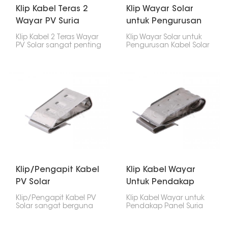
Klip Kabel Teras 2
Klip Wayar Solar
Wayar PV Suria
untuk Pengurusan
Kabel Solar
Klip Kabel 2 Teras Wayar
Klip Wayar Solar untuk
PV Solar sangat penting
Pengurusan Kabel Solar
untuk memasang panel
adalah barang wajib
solar dengan betul. Ia
untuk memasang panel
memastikan wayar
solar. Ia memastikan
kemas dan teratur,
wayar kemas, selamat
supaya ia tidak kusut
dan dalam keadaan
atau putus, semasa
baik. Klip ini melekatkan
anda memasangnya
wayar pada bingkai
dan selepas
atau panel supaya ia
memasangnya.
kekal di tempatnya dan
tahan lebih lama.
Klip/Pengapit Kabel
Klip Kabel Wayar
PV Solar
Untuk Pendakap
Panel Suria
Klip/Pengapit Kabel PV
Klip Kabel Wayar untuk
Solar sangat berguna
Pendakap Panel Suria
dalam sistem kuasa
dibuat untuk
solar. Ia memastikan
memegang kabel solar