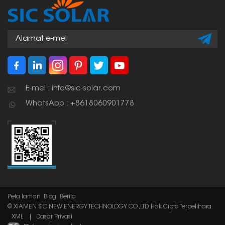
lama.
E-mel : info@sic-solar.com
WhatsApp : +8618060901778
Peta laman
Blog
Berita
© XIAMEN SIC NEW ENERGY TECHNOLOGY CO.,LTD. Hak Cipta Terpelihara.
XML
|
Dasar Privasi