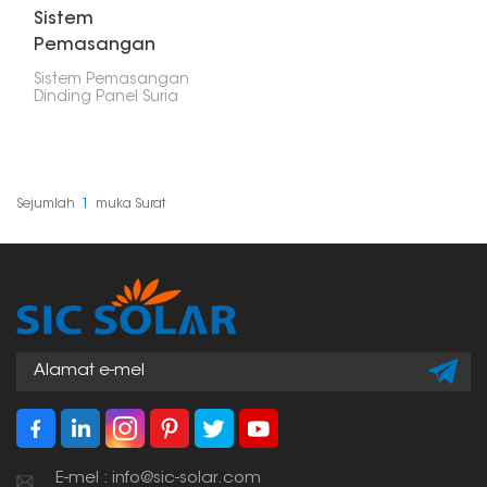
Sistem
Pemasangan
Dinding Panel Suria
Sistem Pemasangan
Dinding Panel Suria
membolehkan anda
meletakkannya tepat
pada dinding atau
permukaan rata. Ini
adalah cara yang
bagus untuk
Sejumlah
1
Muka Surat
mendapatkan tenaga
solar di rumah atau
tempat kerja. Ia bagus
kerana ia menjimatkan
ruang, mudah
disediakan dan boleh
dicondongkan untuk
mendapatkan matahari
yang paling banyak.
E-mel : info@sic-solar.com