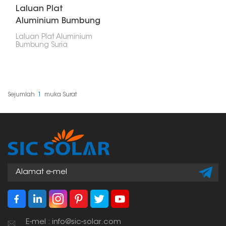
Laluan Plat
Aluminium Bumbung
Suria
Laluan Plat Aluminium
Bumbung Suria
memberikan tempat
yang selamat dan
stabil kepada petugas
penyelenggaraan untuk
berjalan di atas
pemasangan solar atas
Sejumlah
1
Muka Surat
bumbung. Ia dibina
dengan kukuh untuk
menahan karat dan
menghalang bumbung
daripada rosak di
samping mematuhi
semua peraturan
keselamatan.
E-mel : info@sic-solar.com