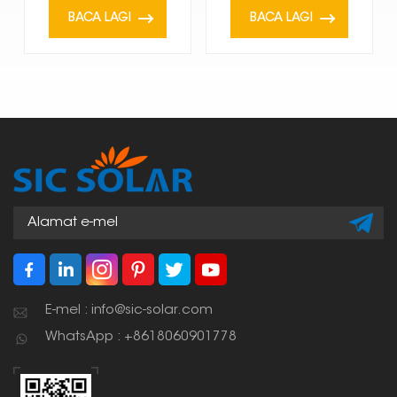
BACA LAGI
BACA LAGI
E-mel : info@sic-solar.com
WhatsApp : +8618060901778