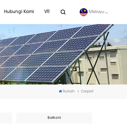
Hubungi Kami
VR
Melayu
English
Deutsch
español
português
Rumah
Carport
Nederlands
العربية
Balkoni
日本語