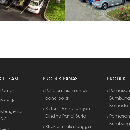
IKUT KAMI
PRODUK PANAS
PRODUK
Rumah
Rel aluminium untuk
Pemasan
panel solar
Bumbun
Produk
Bernada
Sistem Pemasangan
Mengenai
Dinding Panel Suria
Pemasan
SIC
Bumbung
Struktur muka tunggal
Berita