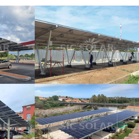
한국의
Melayu
Tiếng việt