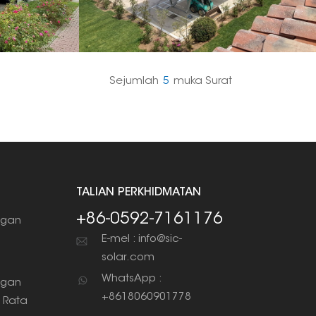
Sejumlah
5
Muka Surat
TALIAN PERKHIDMATAN
+86-0592-7161176
gan
g
E-mel : info@sic-
solar.com
WhatsApp :
gan
+8618060901778
 Rata