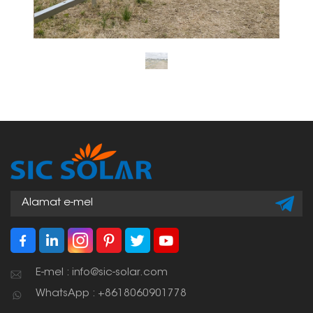
E-mel : info@sic-solar.com
WhatsApp : +8618060901778